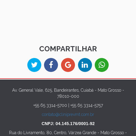
COMPARTILHAR
Av. General Vale, 625, Bandeirantes, Cuiabá - Mato Grosso -
78010-000
+55 65 3314-5700 | +55 65 3314-5757
contato@cliniprevmt.com.br
CNPJ:
04.145.176/0001-92
Rua do Livramento, 80, Centro, Várzea Grande - Mato Grosso -